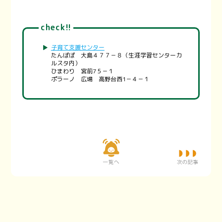
check!!
子育て支援センター
たんぽぽ 大島４７７－８（生涯学習センターカ
ルスタ内）
ひまわり 宮前7５－１
ポラーノ 広場 高野台西1－４－１