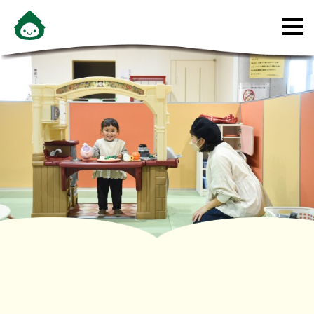
メ
ニ
ュ
ー
を
開
く