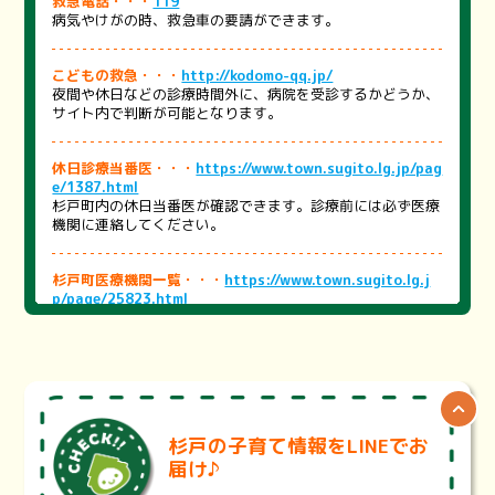
救急電話・・・
119
病気やけがの時、救急車の要請ができます。
こどもの救急・・・
http://kodomo-qq.jp/
夜間や休日などの診療時間外に、病院を受診するかどうか、
サイト内で判断が可能となります。
休日診療当番医・・・
https://www.town.sugito.lg.jp/pag
e/1387.html
杉戸町内の休日当番医が確認できます。診療前には必ず医療
機関に連絡してください。
杉戸町医療機関一覧・・・
https://www.town.sugito.lg.j
p/page/25823.html
町内の医療機関をまとめました。医療機関を探す際にご活用
ください。
※医療機関の状況により、掲載内容と異なる場合がございま
す。詳細は各医療機関にお問い合わせください。
埼玉県医療機能情報提供システム・・・
https://99.pref.sa
杉戸の子育て情報をLINEでお
itama.lg.jp/
届け♪
診療科目、診療曜日・時間、地域、最寄り駅から医療機関や
薬局を検索することが出来ます。また、設備や体制、対応で