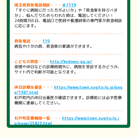
埼玉県救急電話相談・・・
＃7119
「すぐに病院に行った方がよいか」や「救急車を呼ぶべき
か」、悩んだりためらわれた時は、電話してください！
24時間365日、電話口で医師や看護師等の専門家が救急相談
に応じます。
救急電話・・・
119
病気やけがの時、救急車の要請ができます。
こどもの救急・・・
http://kodomo-qq.jp/
夜間や休日などの診療時間外に、病院を受診するかどうか、
サイト内で判断が可能となります。
休日診療当番医・・・
https://www.town.sugito.lg.jp/pag
e/1387.html
杉戸町内の休日当番医が確認できます。診療前には必ず医療
機関に連絡してください。
杉戸町医療機関一覧・・・
https://www.town.sugito.lg.j
p/page/25823.html
町内の医療機関をまとめました。医療機関を探す際にご活用
ください。