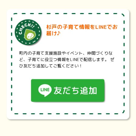
※医療機関の状況により、掲載内容と異なる場合がございま
す。詳細は各医療機関にお問い合わせください。
埼玉県医療機能情報提供システム・・・
https://99.pref.sa
杉戸の子育て情報をLINEでお
itama.lg.jp/
届け♪
診療科目、診療曜日・時間、地域、最寄り駅から医療機関や
薬局を検索することが出来ます。また、設備や体制、対応で
きる治療内容などの項目で検索することもできます。
町内の子育て支援施設やイベント、仲間づくりな
埼玉県耳鼻咽喉科休日救急診療・・・
https://www.pref.sai
ど、子育てに役立つ情報をLINEで配信します。 ぜ
tama.lg.jp/a0703/jibika.html
ひ友だち追加してご覧ください！
埼玉県では、救急医療のうち、休日に救急電話相談で受診先
を案内することが困難な耳鼻咽喉科診療について、東西2地
区の輪番体制による初期救急と、初期医療機関では対応が難
しい重症患者を診療する二次救急を整備する事業を実施して
います。