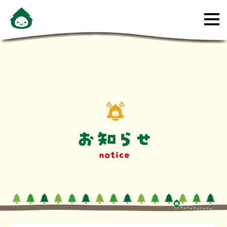
メ
ニ
ュ
ー
を
開
く