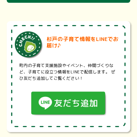
町内の医療機関をまとめました。医療機関を探す際にご活用
ください。
※医療機関の状況により、掲載内容と異なる場合がございま
す。詳細は各医療機関にお問い合わせください。
埼玉県医療機能情報提供システム・・・
https://99.pref.sa
杉戸の子育て情報をLINEでお
itama.lg.jp/
届け♪
診療科目、診療曜日・時間、地域、最寄り駅から医療機関や
薬局を検索することが出来ます。また、設備や体制、対応で
きる治療内容などの項目で検索することもできます。
町内の子育て支援施設やイベント、仲間づくりな
埼玉県耳鼻咽喉科休日救急診療・・・
https://www.pref.sai
ど、子育てに役立つ情報をLINEで配信します。 ぜ
tama.lg.jp/a0703/jibika.html
ひ友だち追加してご覧ください！
埼玉県では、救急医療のうち、休日に救急電話相談で受診先
を案内することが困難な耳鼻咽喉科診療について、東西2地
区の輪番体制による初期救急と、初期医療機関では対応が難
しい重症患者を診療する二次救急を整備する事業を実施して
います。