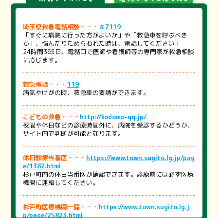
埼玉県救急電話相談・・・
＃7119
「すぐに病院に行った方がよいか」や「救急車を呼ぶべき
か」、悩んだりためらわれた時は、電話してください！
24時間365日、電話口で医師や看護師等の専門家が救急相談
に応じます。
救急電話・・・
119
病気やけがの時、救急車の要請ができます。
こどもの救急・・・
http://kodomo-qq.jp/
夜間や休日などの診療時間外に、病院を受診するかどうか、
サイト内で判断が可能となります。
休日診療当番医・・・
https://www.town.sugito.lg.jp/pag
e/1387.html
杉戸町内の休日当番医が確認できます。診療前には必ず医療
機関に連絡してください。
杉戸町医療機関一覧・・・
https://www.town.sugito.lg.j
p/page/25823.html