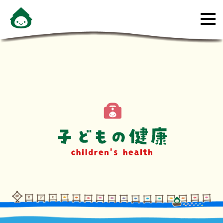
メ
ニ
ュ
ー
を
開
く