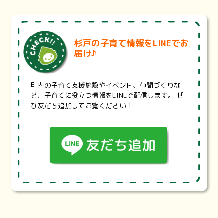
※医療機関の状況により、掲載内容と異なる場合がございま
す。詳細は各医療機関にお問い合わせください。
埼玉県医療機能情報提供システム・・・
https://99.pref.sa
杉戸の子育て情報をLINEでお
itama.lg.jp/
届け♪
診療科目、診療曜日・時間、地域、最寄り駅から医療機関や
薬局を検索することが出来ます。また、設備や体制、対応で
きる治療内容などの項目で検索することもできます。
町内の子育て支援施設やイベント、仲間づくりな
埼玉県耳鼻咽喉科休日救急診療・・・
https://www.pref.sai
ど、子育てに役立つ情報をLINEで配信します。 ぜ
tama.lg.jp/a0703/jibika.html
ひ友だち追加してご覧ください！
埼玉県では、救急医療のうち、休日に救急電話相談で受診先
を案内することが困難な耳鼻咽喉科診療について、東西2地
区の輪番体制による初期救急と、初期医療機関では対応が難
しい重症患者を診療する二次救急を整備する事業を実施して
います。