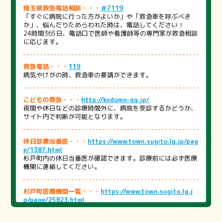
埼玉県救急電話相談・・・
＃7119
「すぐに病院に行った方がよいか」や「救急車を呼ぶべき
か」、悩んだりためらわれた時は、電話してください！
24時間365日、電話口で医師や看護師等の専門家が救急相談
に応じます。
救急電話・・・
119
病気やけがの時、救急車の要請ができます。
こどもの救急・・・
http://kodomo-qq.jp/
夜間や休日などの診療時間外に、病院を受診するかどうか、
サイト内で判断が可能となります。
休日診療当番医・・・
https://www.town.sugito.lg.jp/pag
e/1387.html
杉戸町内の休日当番医が確認できます。診療前には必ず医療
機関に連絡してください。
杉戸町医療機関一覧・・・
https://www.town.sugito.lg.j
p/page/25823.html
町内の医療機関をまとめました。医療機関を探す際にご活用
ください。