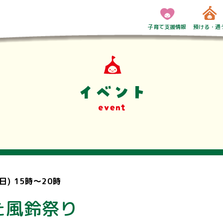
子育て支援情報
預ける・通
子育て支援情報TOP
子育て相談・サポ
不妊・不育症のサ
妊娠・赤ちゃん誕
こども医療・児童
ひとり親の方へ
障がい児童サポー
杉戸で暮らそう
埼玉県の子育てサ
お役立ちアイテム
まちの計画
預ける
幼稚
保育
無償
一時
病児
小・
入学
放課
(日) 15時～20時
た風鈴祭り