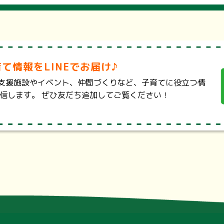
・・
https://99.pref.saitama.lg.jp/
最寄り駅から医療機関や薬局を検索することが出来ます。また、設備や
て情報をLINEでお届け♪
・
https://www.pref.saitama.lg.jp/a0703/jibika.html
に救急電話相談で受診先を案内することが困難な耳鼻咽喉科診療につい
支援施設やイベント、仲間づくりなど、子育てに役立つ情
い重症患者を診療する二次救急を整備する事業を実施しています。
で配信します。 ぜひ友だち追加してご覧ください！