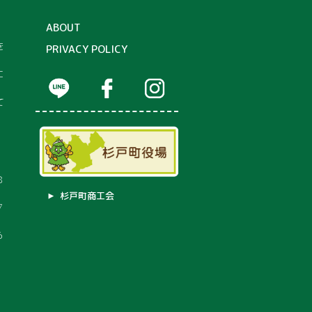
ABOUT
を
PRIVACY POLICY
に
て
８
杉戸町商工会
７
６