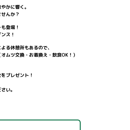
涼やかに響く。
ませんか？
ーも登場！
ダンス！
による休憩所もあるので、
（オムツ交換・お着換え・飲食OK！）
火をプレゼント！
）
ださい。