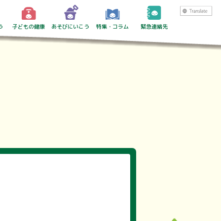
う
子どもの健康
あそびにいこう
特集・コラム
緊急連絡先
ート
ポート
生
手当
ト
ポート
・通うTOP
園
園
化
保育
保育
中学校
・転校・就学援助
後児童クラブ
町内の医療機関一覧
予防接種
乳幼児健康診査
オンライン子育て相談
離乳食教室
食事相談
子育ての悩み
医療費の補助
あそびにいこうTOP
イベント
イベントレポート
子育て支援センター
遊べる・学べる施設
アグリパーク
公園
スポーツ
特集
コラム