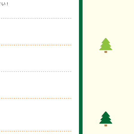
さい！
。