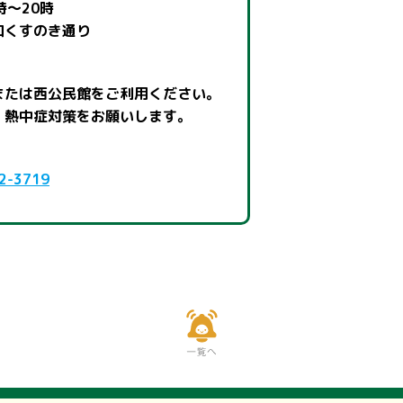
時～20時
口くすのき通り
または西公民館をご利用ください。
、熱中症対策をお願いします。
2-3719