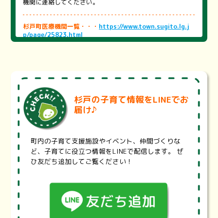
機関に連絡してください。
杉戸町医療機関一覧・・・
https://www.town.sugito.lg.j
p/page/25823.html
町内の医療機関をまとめました。医療機関を探す際にご活用
ください。
※医療機関の状況により、掲載内容と異なる場合がございま
す。詳細は各医療機関にお問い合わせください。
埼玉県医療機能情報提供システム・・・
https://99.pref.sa
杉戸の子育て情報をLINEでお
itama.lg.jp/
届け♪
診療科目、診療曜日・時間、地域、最寄り駅から医療機関や
薬局を検索することが出来ます。また、設備や体制、対応で
きる治療内容などの項目で検索することもできます。
町内の子育て支援施設やイベント、仲間づくりな
埼玉県耳鼻咽喉科休日救急診療・・・
https://www.pref.sai
ど、子育てに役立つ情報をLINEで配信します。 ぜ
tama.lg.jp/a0703/jibika.html
ひ友だち追加してご覧ください！
埼玉県では、救急医療のうち、休日に救急電話相談で受診先
を案内することが困難な耳鼻咽喉科診療について、東西2地
区の輪番体制による初期救急と、初期医療機関では対応が難
しい重症患者を診療する二次救急を整備する事業を実施して
います。