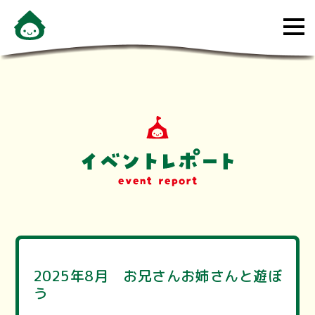
メ
ニ
ュ
ー
を
開
く
2025年8月 お兄さんお姉さんと遊ぼ
う