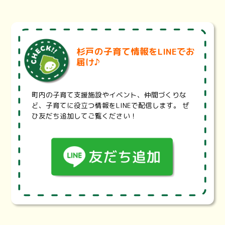
ください。
※医療機関の状況により、掲載内容と異なる場合がございま
す。詳細は各医療機関にお問い合わせください。
埼玉県医療機能情報提供システム・・・
https://99.pref.sa
杉戸の子育て情報をLINEでお
itama.lg.jp/
届け♪
診療科目、診療曜日・時間、地域、最寄り駅から医療機関や
薬局を検索することが出来ます。また、設備や体制、対応で
きる治療内容などの項目で検索することもできます。
町内の子育て支援施設やイベント、仲間づくりな
埼玉県耳鼻咽喉科休日救急診療・・・
https://www.pref.sai
ど、子育てに役立つ情報をLINEで配信します。 ぜ
tama.lg.jp/a0703/jibika.html
ひ友だち追加してご覧ください！
埼玉県では、救急医療のうち、休日に救急電話相談で受診先
を案内することが困難な耳鼻咽喉科診療について、東西2地
区の輪番体制による初期救急と、初期医療機関では対応が難
しい重症患者を診療する二次救急を整備する事業を実施して
います。