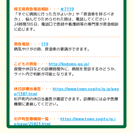
埼玉県救急電話相談・・・
＃7119
「すぐに病院に行った方がよいか」や「救急車を呼ぶべき
か」、悩んだりためらわれた時は、電話してください！
24時間365日、電話口で医師や看護師等の専門家が救急相談
に応じます。
救急電話・・・
119
病気やけがの時、救急車の要請ができます。
こどもの救急・・・
http://kodomo-qq.jp/
夜間や休日などの診療時間外に、病院を受診するかどうか、
サイト内で判断が可能となります。
休日診療当番医・・・
https://www.town.sugito.lg.jp/pag
e/1387.html
杉戸町内の休日当番医が確認できます。診療前には必ず医療
機関に連絡してください。
杉戸町医療機関一覧・・・
https://www.town.sugito.lg.j
p/page/25823.html
町内の医療機関をまとめました。医療機関を探す際にご活用