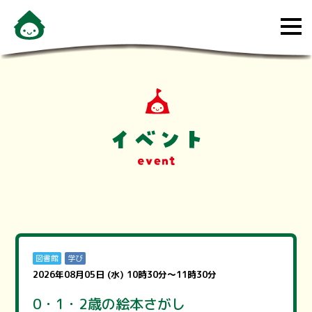
メ
ニ
ュ
ー
を
開
く
図書館
学び
2026年08月05日 (水) 10時30分～11時30分
0・1・2歳の絵本さがし