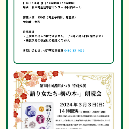
日時：3月3日(日) 14時開演（13時開場）
場所：杉戸町生涯学習センター 多目的ホール
募集人数：150名（完全予約制、先着順）
参加費：無料
注意事項
・上演中の出入りはできません。（14時に出入口を閉めます）
・未就学児の参加はご遠慮ください。
お問い合わせ：杉戸町立図書館
0480-33-4056