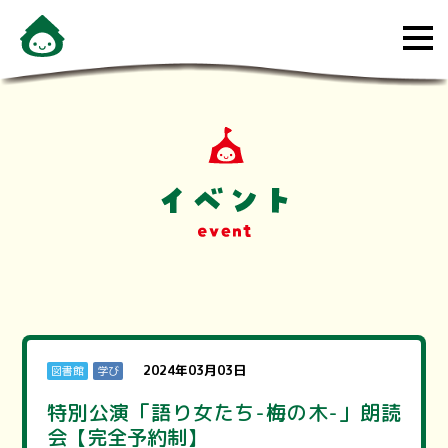
メ
ニ
ュ
ー
を
開
く
2024年03月03日
図書館
学び
特別公演「語り女たち-梅の木-」朗読
会【完全予約制】