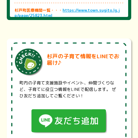
杉戸町医療機関一覧・・・
https://www.town.sugito.lg.j
p/page/25823.html
町内の医療機関をまとめました。医療機関を探す際にご活用
ください。
※医療機関の状況により、掲載内容と異なる場合がございま
す。詳細は各医療機関にお問い合わせください。
埼玉県医療機能情報提供システム・・・
https://99.pref.sa
杉戸の子育て情報をLINEでお
itama.lg.jp/
届け♪
診療科目、診療曜日・時間、地域、最寄り駅から医療機関や
薬局を検索することが出来ます。また、設備や体制、対応で
きる治療内容などの項目で検索することもできます。
町内の子育て支援施設やイベント、仲間づくりな
埼玉県耳鼻咽喉科休日救急診療・・・
https://www.pref.sai
ど、子育てに役立つ情報をLINEで配信します。 ぜ
tama.lg.jp/a0703/jibika.html
ひ友だち追加してご覧ください！
埼玉県では、救急医療のうち、休日に救急電話相談で受診先
を案内することが困難な耳鼻咽喉科診療について、東西2地
区の輪番体制による初期救急と、初期医療機関では対応が難
しい重症患者を診療する二次救急を整備する事業を実施して
います。