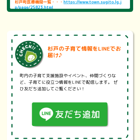
杉戸町医療機関一覧・・・
https://www.town.sugito.lg.j
p/page/25823.html
町内の医療機関をまとめました。医療機関を探す際にご活用
ください。
※医療機関の状況により、掲載内容と異なる場合がございま
す。詳細は各医療機関にお問い合わせください。
埼玉県医療機能情報提供システム・・・
https://99.pref.sa
杉戸の子育て情報をLINEでお
itama.lg.jp/
届け♪
診療科目、診療曜日・時間、地域、最寄り駅から医療機関や
薬局を検索することが出来ます。また、設備や体制、対応で
きる治療内容などの項目で検索することもできます。
町内の子育て支援施設やイベント、仲間づくりな
埼玉県耳鼻咽喉科休日救急診療・・・
https://www.pref.sai
ど、子育てに役立つ情報をLINEで配信します。 ぜ
tama.lg.jp/a0703/jibika.html
ひ友だち追加してご覧ください！
埼玉県では、救急医療のうち、休日に救急電話相談で受診先
を案内することが困難な耳鼻咽喉科診療について、東西2地
区の輪番体制による初期救急と、初期医療機関では対応が難
しい重症患者を診療する二次救急を整備する事業を実施して
います。