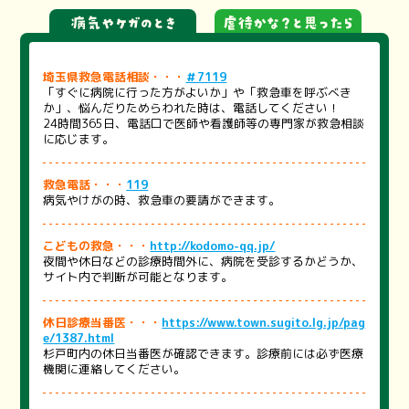
埼玉県救急電話相談・・・
＃7119
「すぐに病院に行った方がよいか」や「救急車を呼ぶべき
か」、悩んだりためらわれた時は、電話してください！
24時間365日、電話口で医師や看護師等の専門家が救急相談
に応じます。
救急電話・・・
119
病気やけがの時、救急車の要請ができます。
こどもの救急・・・
http://kodomo-qq.jp/
夜間や休日などの診療時間外に、病院を受診するかどうか、
サイト内で判断が可能となります。
休日診療当番医・・・
https://www.town.sugito.lg.jp/pag
e/1387.html
杉戸町内の休日当番医が確認できます。診療前には必ず医療
機関に連絡してください。