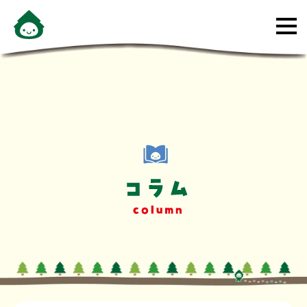
メ
ニ
ュ
ー
を
開
く