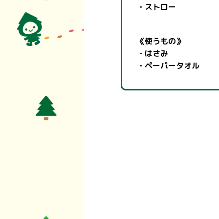
・ストロー
《使うもの》
・はさみ
・ペーパータオル