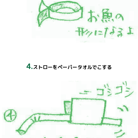
4.
ストローをペーパータオルでこする