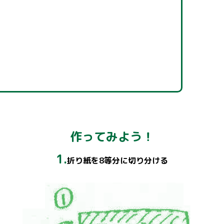
作ってみよう！
1.
折り紙を8等分に切り分ける