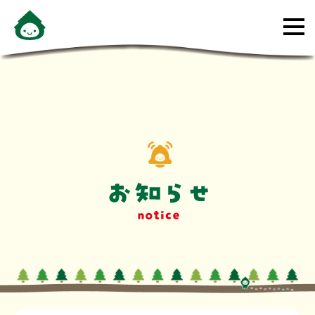
メ
ニ
ュ
ー
を
開
く