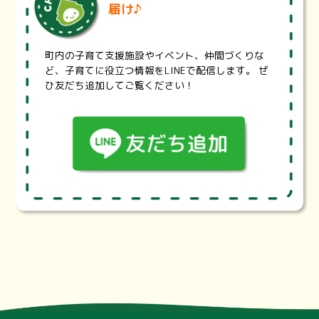
届け♪
診療科目、診療曜日・時間、地域、最寄り駅から医療機関や
薬局を検索することが出来ます。また、設備や体制、対応で
きる治療内容などの項目で検索することもできます。
町内の子育て支援施設やイベント、仲間づくりな
埼玉県耳鼻咽喉科休日救急診療・・・
https://www.pref.sai
ど、子育てに役立つ情報をLINEで配信します。 ぜ
tama.lg.jp/a0703/jibika.html
ひ友だち追加してご覧ください！
埼玉県では、救急医療のうち、休日に救急電話相談で受診先
を案内することが困難な耳鼻咽喉科診療について、東西2地
区の輪番体制による初期救急と、初期医療機関では対応が難
しい重症患者を診療する二次救急を整備する事業を実施して
います。