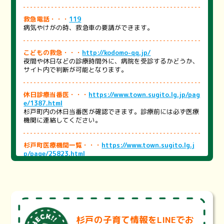
救急電話・・・
119
病気やけがの時、救急車の要請ができます。
こどもの救急・・・
http://kodomo-qq.jp/
夜間や休日などの診療時間外に、病院を受診するかどうか、
サイト内で判断が可能となります。
休日診療当番医・・・
https://www.town.sugito.lg.jp/pag
e/1387.html
杉戸町内の休日当番医が確認できます。診療前には必ず医療
機関に連絡してください。
杉戸町医療機関一覧・・・
https://www.town.sugito.lg.j
p/page/25823.html
町内の医療機関をまとめました。医療機関を探す際にご活用
ください。
※医療機関の状況により、掲載内容と異なる場合がございま
す。詳細は各医療機関にお問い合わせください。
埼玉県医療機能情報提供システム・・・
https://99.pref.sa
杉戸の子育て情報をLINEでお
itama.lg.jp/