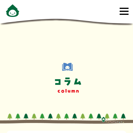
メ
ニ
ュ
ー
を
開
く