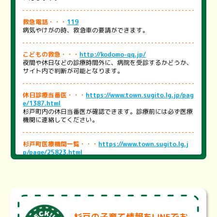
救急電話・・・
119
病気やけがの時、救急車の要請ができます。
こどもの救急・・・
http://kodomo-qq.jp/
夜間や休日などの診療時間外に、病院を受診するかどうか、
サイト内で判断が可能となります。
休日診療当番医・・・
https://www.town.sugito.lg.jp/pag
e/1387.html
杉戸町内の休日当番医が確認できます。診療前には必ず医療
機関に連絡してください。
杉戸町医療機関一覧・・・
https://www.town.sugito.lg.j
p/page/25823.html
町内の医療機関をまとめました。医療機関を探す際にご活用
ください。
※医療機関の状況により、掲載内容と異なる場合がございま
す。詳細は各医療機関にお問い合わせください。
埼玉県医療機能情報提供システム・・・
https://99.pref.sa
杉戸の子育て情報をLINEでお