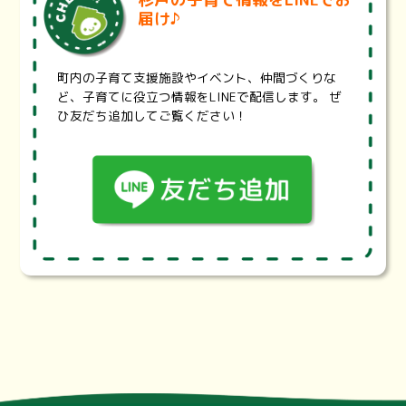
itama.lg.jp/
届け♪
診療科目、診療曜日・時間、地域、最寄り駅から医療機関や
薬局を検索することが出来ます。また、設備や体制、対応で
きる治療内容などの項目で検索することもできます。
町内の子育て支援施設やイベント、仲間づくりな
埼玉県耳鼻咽喉科休日救急診療・・・
https://www.pref.sai
ど、子育てに役立つ情報をLINEで配信します。 ぜ
tama.lg.jp/a0703/jibika.html
ひ友だち追加してご覧ください！
埼玉県では、救急医療のうち、休日に救急電話相談で受診先
を案内することが困難な耳鼻咽喉科診療について、東西2地
区の輪番体制による初期救急と、初期医療機関では対応が難
しい重症患者を診療する二次救急を整備する事業を実施して
います。